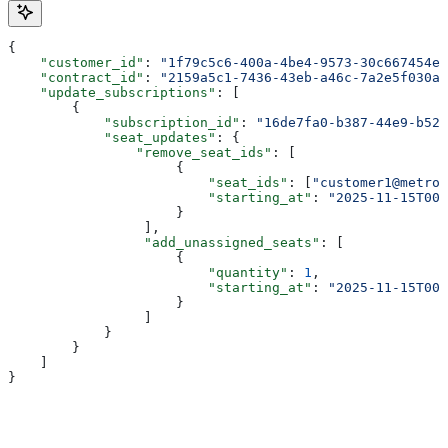
{
    "customer_id"
: 
"1f79c5c6-400a-4be4-9573-30c667454e4
    "contract_id"
: 
"2159a5c1-7436-43eb-a46c-7a2e5f030af
    "update_subscriptions"
: [
        {
            "subscription_id"
: 
"16de7fa0-b387-44e9-b521
            "seat_updates"
: {
                "remove_seat_ids"
: [
                     {
                         "seat_ids"
: [
"customer1@metron
                         "starting_at"
: 
"2025-11-15T00
                     }
                 ],
                 "add_unassigned_seats"
: [
                     {
                         "quantity"
: 
1
,
                         "starting_at"
: 
"2025-11-15T00
                     }
                 ]
            }
        }
    ]
}