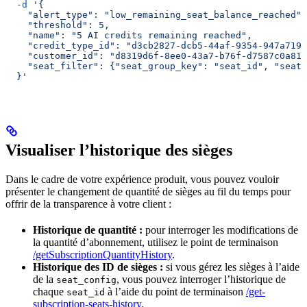
  -d
 '{
    "alert_type": "low_remaining_seat_balance_reached",
    "threshold": 5,
    "name": "5 AI credits remaining reached",
    "credit_type_id": "d3cb2827-dcb5-44af-9354-947a7197
    "customer_id": "d8319d6f-8ee0-43a7-b76f-d7587c0a811
    "seat_filter": {"seat_group_key": "seat_id", "seat_
  }'
Visualiser l’historique des sièges
Dans le cadre de votre expérience produit, vous pouvez vouloir
présenter le changement de quantité de sièges au fil du temps pour
offrir de la transparence à votre client :
Historique de quantité :
pour interroger les modifications de
la quantité d’abonnement, utilisez le point de terminaison
/getSubscriptionQuantityHistory
.
Historique des ID de sièges :
si vous gérez les sièges à l’aide
de la
, vous pouvez interroger l’historique de
seat_config
chaque
à l’aide du point de terminaison
/get-
seat_id
subscription-seats-history
.