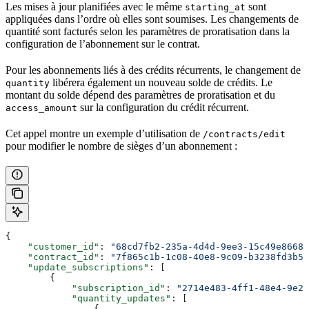
Les mises à jour planifiées avec le même
sont
starting_at
appliquées dans l’ordre où elles sont soumises. Les changements de
quantité sont facturés selon les paramètres de proratisation dans la
configuration de l’abonnement sur le contrat.
Pour les abonnements liés à des crédits récurrents, le changement de
libérera également un nouveau solde de crédits. Le
quantity
montant du solde dépend des paramètres de proratisation et du
sur la configuration du crédit récurrent.
access_amount
Cet appel montre un exemple d’utilisation de
/contracts/edit
pour modifier le nombre de sièges d’un abonnement :
{
    "customer_id"
: 
"68cd7fb2-235a-4d4d-9ee3-15c49e86688
    "contract_id"
: 
"7f865c1b-1c08-40e8-9c09-b3238fd3b50
    "update_subscriptions"
: [
        {
            "subscription_id"
: 
"2714e483-4ff1-48e4-9e25
            "quantity_updates"
: [
                {