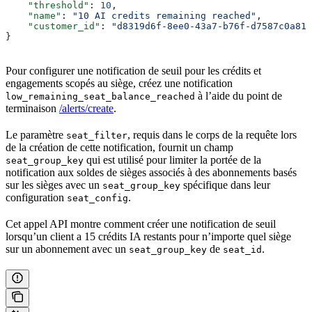
    "threshold"
: 
10
,  
    "name"
: 
"10 AI credits remaining reached"
,  
    "customer_id"
: 
"d8319d6f-8ee0-43a7-b76f-d7587c0a811
}
Pour configurer une notification de seuil pour les crédits et
engagements scopés au siège, créez une notification
à l’aide du point de
low_remaining_seat_balance_reached
terminaison
/alerts/create
.
Le paramètre
, requis dans le corps de la requête lors
seat_filter
de la création de cette notification, fournit un champ
qui est utilisé pour limiter la portée de la
seat_group_key
notification aux soldes de sièges associés à des abonnements basés
sur les sièges avec un
spécifique dans leur
seat_group_key
configuration
.
seat_config
Cet appel API montre comment créer une notification de seuil
lorsqu’un client a 15 crédits IA restants pour n’importe quel siège
sur un abonnement avec un
de
.
seat_group_key
seat_id