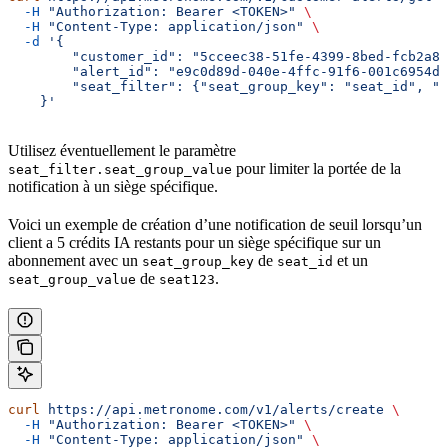
  -H
 "Authorization: Bearer <TOKEN>"
 \
  -H
 "Content-Type: application/json"
 \
  -d
 '{
        "customer_id": "5cceec38-51fe-4399-8bed-fcb2a8a
        "alert_id": "e9c0d89d-040e-4ffc-91f6-001c6954d7
        "seat_filter": {"seat_group_key": "seat_id", "s
    }'
Utilisez éventuellement le paramètre
pour limiter la portée de la
seat_filter.seat_group_value
notification à un siège spécifique.
Voici un exemple de création d’une notification de seuil lorsqu’un
client a 5 crédits IA restants pour un siège spécifique sur un
abonnement avec un
de
et un
seat_group_key
seat_id
de
.
seat_group_value
seat123
curl
 https://api.metronome.com/v1/alerts/create
 \
  -H
 "Authorization: Bearer <TOKEN>"
 \
  -H
 "Content-Type: application/json"
 \