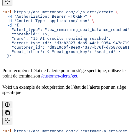
curl
 https://api.metronome.com/v1/alerts/create
 \
  -H
 "Authorization: Bearer <TOKEN>"
 \
  -H
 "Content-Type: application/json"
 \
  -d
 '{
    "alert_type": "low_remaining_seat_balance_reached",
    "threshold": 15,
    "name": "15 AI credits remaining reached",
    "credit_type_id": "d3cb2827-dcb5-44af-9354-947a7197
    "customer_id": "d8319d6f-8ee0-43a7-b76f-d7587c0a811
    "seat_filter": { "seat_group_key": "seat_id" }
  }'
Pour récupérer l’état de l’alerte pour un siège spécifique, utilisez le
point de terminaison
/customer-alerts/get
.
Voici un exemple de récupération de l’état de l’alerte pour un siège
spécifique :
curl
 https://api.metronome.com/v1/customer-alerts/get
 \