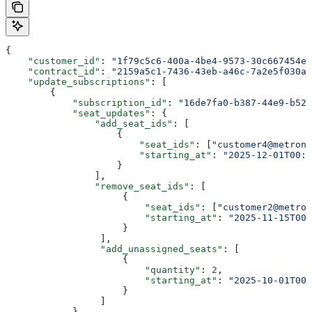
{
    "customer_id"
: 
"1f79c5c6-400a-4be4-9573-30c667454e4
    "contract_id"
: 
"2159a5c1-7436-43eb-a46c-7a2e5f030af
    "update_subscriptions"
: [
        {
            "subscription_id"
: 
"16de7fa0-b387-44e9-b521
            "seat_updates"
: {
                "add_seat_ids"
: [
                    {
                        "seat_ids"
: [
"customer4@metrono
                        "starting_at"
: 
"2025-12-01T00:0
                    }
                ],
                "remove_seat_ids"
: [
                     {
                         "seat_ids"
: [
"customer2@metron
                         "starting_at"
: 
"2025-11-15T00
                     }
                 ],
                 "add_unassigned_seats"
: [
                     {
                         "quantity"
: 
2
,
                         "starting_at"
: 
"2025-10-01T00
                     }
                 ]
            }