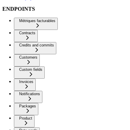
ENDPOINTS
Métriques facturables
Contracts
Credits and commits
Customers
Custom fields
Invoices
Notifications
Packages
Product