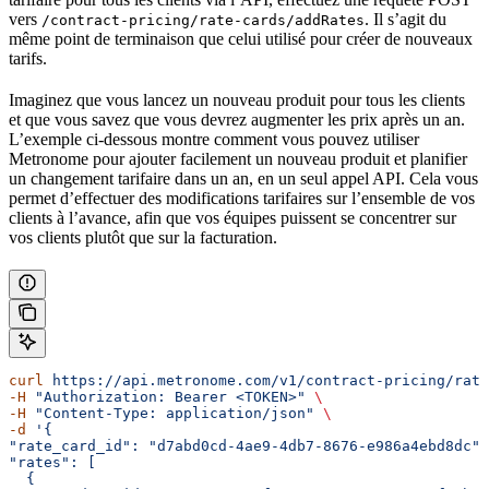
vers
. Il s’agit du
/contract-pricing/rate-cards/addRates
même point de terminaison que celui utilisé pour créer de nouveaux
tarifs.
Imaginez que vous lancez un nouveau produit pour tous les clients
et que vous savez que vous devrez augmenter les prix après un an.
L’exemple ci-dessous montre comment vous pouvez utiliser
Metronome pour ajouter facilement un nouveau produit et planifier
un changement tarifaire dans un an, en un seul appel API. Cela vous
permet d’effectuer des modifications tarifaires sur l’ensemble de vos
clients à l’avance, afin que vos équipes puissent se concentrer sur
vos clients plutôt que sur la facturation.
curl
 https://api.metronome.com/v1/contract-pricing/rate
-H
 "Authorization: Bearer <TOKEN>"
 \ 
-H
 "Content-Type: application/json"
 \ 
-d
 '{  
"rate_card_id": "d7abd0cd-4ae9-4db7-8676-e986a4ebd8dc",
"rates": [  
  {  