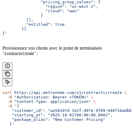
		"pricing_group_values": {
		  "region": "us-west-2",
		  "cloud": "aws"
		}
	  }],
	  "entitled": true
	}]
}'
Provisionnez vos clients avec le point de terminaison
‘/contracts/create’ :
curl
 https://api.metronome.com/v1/contracts/create
 \ 
  -H
 "Authorization: Bearer <TOKEN>"
 \ 
  -H
 "Content-Type: application/json"
 \ 
  -d
 '{  
    "customer_id": "aa58107d-162f-407e-9f09-940f16adbb1
    "starting_at": "2025-10-01T00:00:00.000Z",
    "package_alias": "New Customer Pricing"
   }'