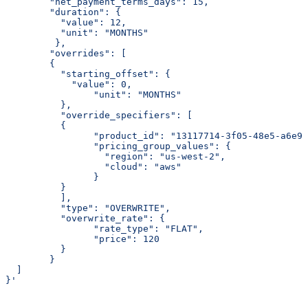
	"net_payment_terms_days": 15,
	"duration": {
	  "value": 12,
	  "unit": "MONTHS"
	 },
	"overrides": [
	{
	  "starting_offset": {
	    "value": 0,
		"unit": "MONTHS"
	  },
	  "override_specifiers": [
	  {
		"product_id": "13117714-3f05-48e5-a6e9
		"pricing_group_values": {
		  "region": "us-west-2",
		  "cloud": "aws"
		}
	  }
	  ],
	  "type": "OVERWRITE",
	  "overwrite_rate": {
		"rate_type": "FLAT",
		"price": 120
	  }
	}
  ]
}'