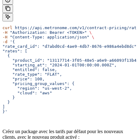
curl
 https://api.metronome.com/v1/contract-pricing/rate
-H
 "Authorization: Bearer <TOKEN>"
 \ 
-H
 "Content-Type: application/json"
 \ 
-d
 '{  
"rate_card_id": "d7abd0cd-4ae9-4db7-8676-e986a4ebd8dc",
"rates": [
  {
    "product_id": "13117714-3f05-48e5-a6e9-a66093f13b4d
    "starting_at": "2024-01-01T00:00:00.000Z",
    "entitled": false,
    "rate_type": "FLAT",
    "price": 100,
    "pricing_group_values": {
      "region": "us-west-2",
      "cloud": "aws"
    }
  }
]
}'
Créez un package avec les tarifs par défaut pour les nouveaux
clients, avec le nouveau produit activé :