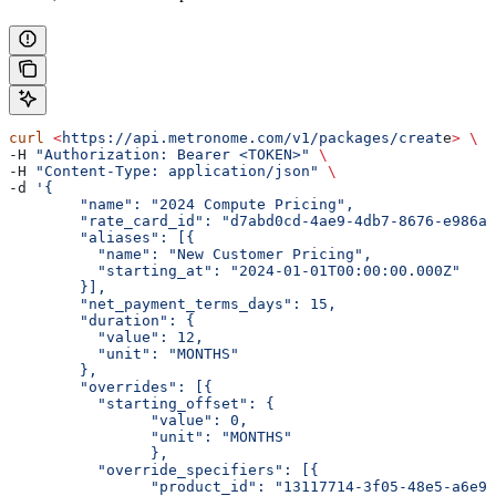
curl
 <
https://api.metronome.com/v1/packages/creat
e
>
 \
-H 
"Authorization: Bearer <TOKEN>"
 \
-H 
"Content-Type: application/json"
 \
-d 
'{
	"name": "2024 Compute Pricing",
	"rate_card_id": "d7abd0cd-4ae9-4db7-8676-e986a
	"aliases": [{
	  "name": "New Customer Pricing",
	  "starting_at": "2024-01-01T00:00:00.000Z"
	}],
	"net_payment_terms_days": 15,
	"duration": {
	  "value": 12,
	  "unit": "MONTHS"
	},
	"overrides": [{
	  "starting_offset": {
		"value": 0,
		"unit": "MONTHS"
		},
	  "override_specifiers": [{
		"product_id": "13117714-3f05-48e5-a6e9