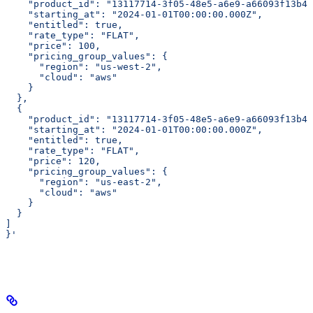
    "product_id": "13117714-3f05-48e5-a6e9-a66093f13b4d
    "starting_at": "2024-01-01T00:00:00.000Z",  
    "entitled": true,  
    "rate_type": "FLAT",  
    "price": 100,  
    "pricing_group_values": {  
      "region": "us-west-2",  
      "cloud": "aws"  
    }  
  },  
  {  
    "product_id": "13117714-3f05-48e5-a6e9-a66093f13b4d
    "starting_at": "2024-01-01T00:00:00.000Z",  
    "entitled": true,  
    "rate_type": "FLAT",  
    "price": 120,  
    "pricing_group_values": {  
      "region": "us-east-2",  
      "cloud": "aws"  
    }  
  }  
]  
}'