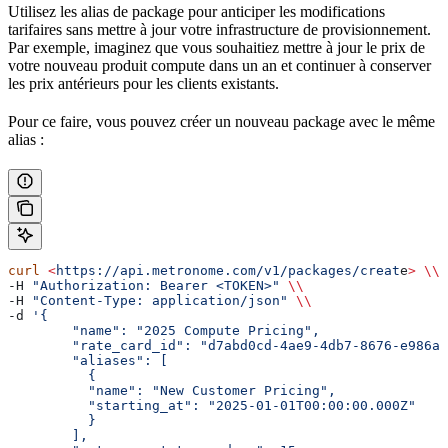
Utilisez les alias de package pour anticiper les modifications
tarifaires sans mettre à jour votre infrastructure de provisionnement.
Par exemple, imaginez que vous souhaitiez mettre à jour le prix de
votre nouveau produit compute dans un an et continuer à conserver
les prix antérieurs pour les clients existants.
Pour ce faire, vous pouvez créer un nouveau package avec le même
alias :
curl
 <
https://api.metronome.com/v1/packages/creat
e
>
 \\
-H 
"Authorization: Bearer <TOKEN>"
 \\
-H 
"Content-Type: application/json"
 \\
-d 
'{
	"name": "2025 Compute Pricing",
	"rate_card_id": "d7abd0cd-4ae9-4db7-8676-e986a
	"aliases": [
	  {
	  "name": "New Customer Pricing",
	  "starting_at": "2025-01-01T00:00:00.000Z"
	  }
	],