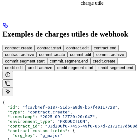
charge utile
Exemples de charges utiles de webhook
contract.create
contract.start
contract.edit
contract.end
contract.archive
commit.create
commit.edit
commit.archive
commit.segment.start
commit.segment.end
credit.create
credit.edit
credit.archive
credit.segment.start
credit.segment.end
{
  "id"
: 
"fca7b4ef-6187-51d5-a9d9-b57f40117728"
,
  "type"
: 
"contract.create"
,
  "timestamp"
: 
"2025-09-12T20:20:04Z"
,
  "environment_type"
: 
"PRODUCTION"
,
  "contract_id"
: 
"33d206f6-7455-49f6-857d-2172c37db68d"
  "contract_custom_fields"
: {
    "org_key"
: 
"g_major"