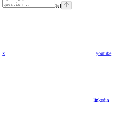
⌘
I
x
youtube
linkedin