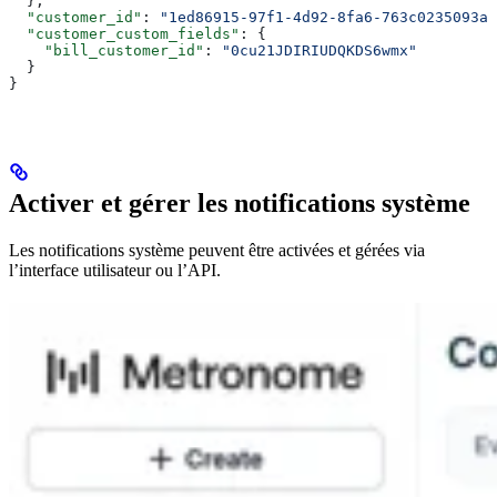
  },
  "customer_id"
: 
"1ed86915-97f1-4d92-8fa6-763c0235093a"
  "customer_custom_fields"
: {
    "bill_customer_id"
: 
"0cu21JDIRIUDQKDS6wmx"
  }
}
Activer et gérer les notifications système
Les notifications système peuvent être activées et gérées via
l’interface utilisateur ou l’API.