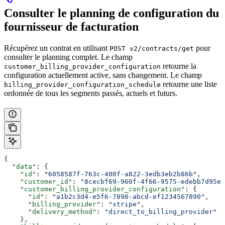
Consulter le planning de configuration du
fournisseur de facturation
Récupérez un contrat en utilisant
pour
POST v2/contracts/get
consulter le planning complet. Le champ
retourne la
customer_billing_provider_configuration
configuration actuellement active, sans changement. Le champ
retourne une liste
billing_provider_configuration_schedule
ordonnée de tous les segments passés, actuels et futurs.
{
  "data"
: {
    "id"
: 
"6058587f-763c-400f-a822-3edb3eb2b86b"
,
    "customer_id"
: 
"8cecbf69-960f-4f66-9575-edebb7d95e8
    "customer_billing_provider_configuration"
: {
      "id"
: 
"a1b2c3d4-e5f6-7890-abcd-ef1234567890"
,
      "billing_provider"
: 
"stripe"
,
      "delivery_method"
: 
"direct_to_billing_provider"
    },