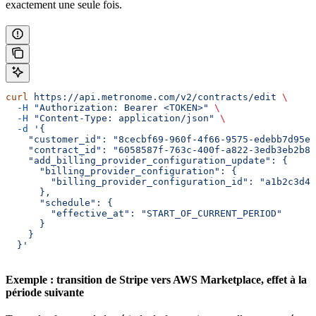
exactement une seule fois.
curl
 https://api.metronome.com/v2/contracts/edit
 \
  -H
 "Authorization: Bearer <TOKEN>"
 \
  -H
 "Content-Type: application/json"
 \
  -d
 '{
    "customer_id": "8cecbf69-960f-4f66-9575-edebb7d95e8
    "contract_id": "6058587f-763c-400f-a822-3edb3eb2b86
    "add_billing_provider_configuration_update": {
      "billing_provider_configuration": {
        "billing_provider_configuration_id": "a1b2c3d4-
      },
      "schedule": {
        "effective_at": "START_OF_CURRENT_PERIOD"
      }
    }
  }'
Exemple : transition de Stripe vers AWS Marketplace, effet à la
période suivante