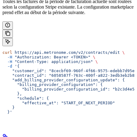
Toutes les factures de la période de facturation actuelle sont routées
selon la configuration Stripe existante. La configuration marketplace
prend effet au début de la période suivante.
curl
 https://api.metronome.com/v2/contracts/edit
 \
  -H
 "Authorization: Bearer <TOKEN>"
 \
  -H
 "Content-Type: application/json"
 \
  -d
 '{
    "customer_id": "8cecbf69-960f-4f66-9575-edebb7d95e8
    "contract_id": "6058587f-763c-400f-a822-3edb3eb2b86
    "add_billing_provider_configuration_update": {
      "billing_provider_configuration": {
        "billing_provider_configuration_id": "b2c3d4e5-
      },
      "schedule": {
        "effective_at": "START_OF_NEXT_PERIOD"
    }
  }'