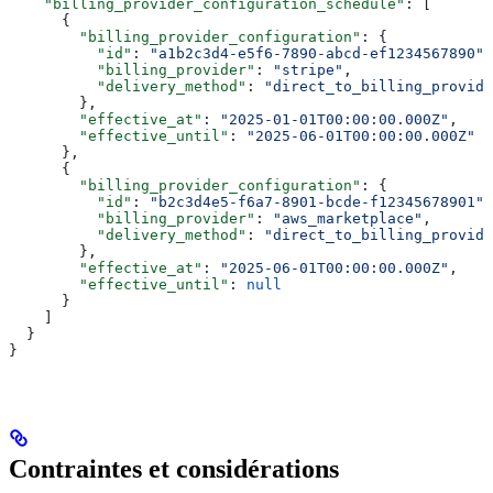
    "billing_provider_configuration_schedule"
: [
      {
        "billing_provider_configuration"
: {
          "id"
: 
"a1b2c3d4-e5f6-7890-abcd-ef1234567890"
,
          "billing_provider"
: 
"stripe"
,
          "delivery_method"
: 
"direct_to_billing_provide
        },
        "effective_at"
: 
"2025-01-01T00:00:00.000Z"
,
        "effective_until"
: 
"2025-06-01T00:00:00.000Z"
      },
      {
        "billing_provider_configuration"
: {
          "id"
: 
"b2c3d4e5-f6a7-8901-bcde-f12345678901"
,
          "billing_provider"
: 
"aws_marketplace"
,
          "delivery_method"
: 
"direct_to_billing_provide
        },
        "effective_at"
: 
"2025-06-01T00:00:00.000Z"
,
        "effective_until"
: 
null
      }
    ]
  }
}
Contraintes et considérations